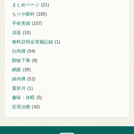
まとめページ
(21)
もりや眼科
(165)
手術実績
(107)
涙器
(10)
無料説明会実施記録
(1)
白内障
(94)
眼瞼下垂
(8)
網膜
(39)
緑内障
(52)
翼状片
(1)
趣味・休暇
(5)
近視治療
(42)