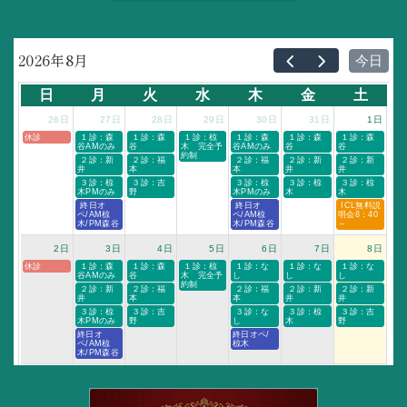
2026年8月
今日
日
月
火
水
木
金
土
26日
27日
28日
29日
30日
31日
1日
休診
 １診：森
 １診：森
 １診：椋
 １診：森
 １診：森
 １診：森
谷AMのみ
谷
木　完全予
谷AMのみ
谷
谷
約制
 ２診：新
 ２診：福
 ２診：福
 ２診：新
 ２診：新
井
本
本
井
井
 ３診：椋
 ３診：吉
 ３診：椋
 ３診：椋
 ３診：椋
木PMのみ
野
木PMのみ
木
木
 終日オ
 終日オ
 ICL無料説
ペ/AM椋
ペ/AM椋
明会8：40
木/PM森谷
木/PM森谷
～
2日
3日
4日
5日
6日
7日
8日
休診
 １診：森
 １診：森
 １診：椋
 １診：な
 １診：な
 １診：な
谷AMのみ
谷
木　完全予
し
し
し
約制
 ２診：新
 ２診：福
 ２診：福
 ２診：新
 ２診：新
井
本
本
井
井
 ３診：椋
 ３診：吉
 ３診：な
 ３診：椋
 ３診：吉
木PMのみ
野
し
木
野
終日オ
終日オペ/
ペ/AM椋
椋木
木/PM森谷
9日
10日
11日
12日
13日
14日
15日
休診
 １診：な
 休診
 休診
 休診
 休診
 休診
し