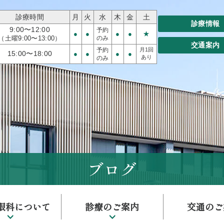
診療時間
月
火
水
木
金
土
診療情報
9:00〜12:00
予約
●
●
●
●
★
（土曜9:00〜13:00）
のみ
交通案内
予約
月1回
15:00〜18:00
●
●
●
●
あり
のみ
ブログ
眼科について
診療のご案内
交通のご