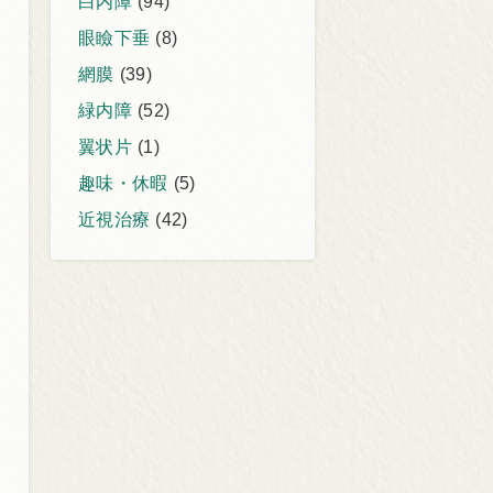
白内障
(94)
眼瞼下垂
(8)
網膜
(39)
緑内障
(52)
翼状片
(1)
趣味・休暇
(5)
近視治療
(42)