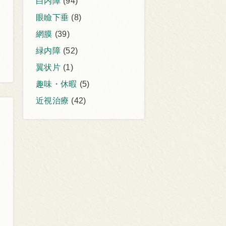
白内障
(94)
眼瞼下垂
(8)
網膜
(39)
緑内障
(52)
翼状片
(1)
趣味・休暇
(5)
近視治療
(42)