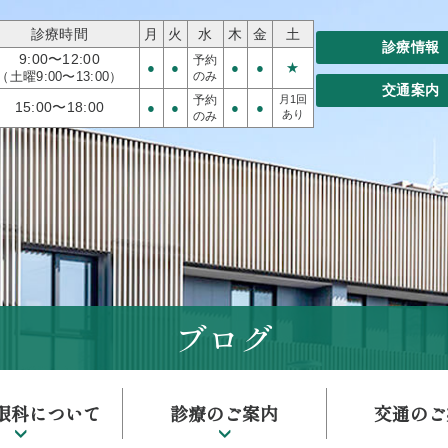
診療時間
月
火
水
木
金
土
診療情報
9:00〜12:00
予約
●
●
●
●
★
（土曜9:00〜13:00）
のみ
交通案内
予約
月1回
15:00〜18:00
●
●
●
●
あり
のみ
ブログ
眼科について
診療のご案内
交通のご