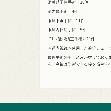
網膜硝子体手術 10件
緑内障手術 4件
眼瞼下垂手術 11件
眼瞼内反症手術 5件
ICL（近視矯正手術）21件
涙道内視鏡を使用した涙管チュー
最近手術の申し込みが増えており
ん。今後は手術できる枠を増やす