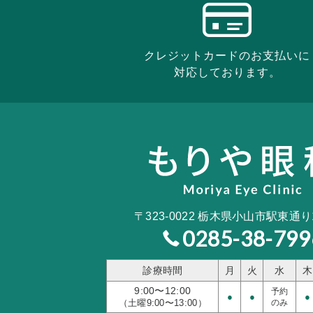
クレジットカードのお支払いに
対応しております。
〒323-0022
栃木県小山市駅東通り1-
0285-38-799
診療時間
月
火
水
木
9:00〜12:00
予約
●
●
●
（土曜9:00〜13:00）
のみ