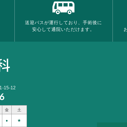
送迎バスが運行しており、手術後に
安心して通院いただけます。
15-12
6
金
土
●
★