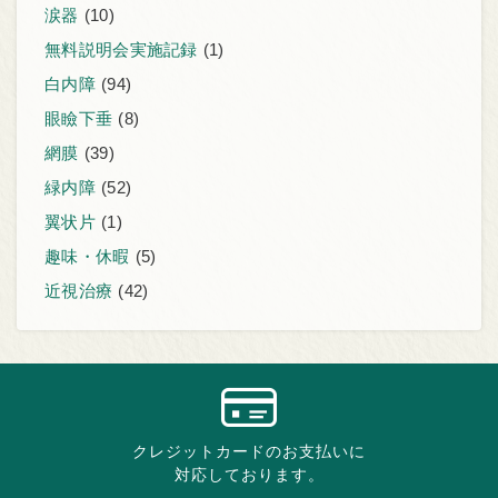
涙器
(10)
無料説明会実施記録
(1)
白内障
(94)
眼瞼下垂
(8)
網膜
(39)
緑内障
(52)
翼状片
(1)
趣味・休暇
(5)
近視治療
(42)
クレジットカードのお支払いに
対応しております。